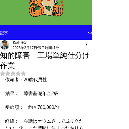
記事
松崎 洋治
2023年2月17日
読了時間: 1分
知的障害 工場単純仕分け
作業
5つ星のうちNaNと評価されています。
依頼者：20歳代男性
結果：　障害基礎年金2級
受給額：　約￥780,000/年
経緯：　会話はオウム返しで成り立た
ない、決まった時間に決まったやり方