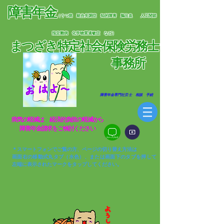
障害年金
（うつ病 統合失調症 知的障害 脳出血
人工関節
指定難病 化学物質過敏症 など）
まつざき特定社会保険労務士
​
事務所
​ 障害年金専門社労士 相談 手続
​病気の軽減は 経済的負担の軽減から​
​障害年金請求をご検討ください
＊スマートフォンでご覧の方、ページの切り替え方法は
画面右の移動式丸タブ（水色）、または画面下のタブを押して
左端に表示されたマークをタップしてください。​