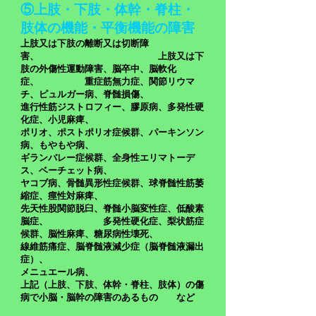
⑤上肢・下肢・体幹・脊柱・
肢体の機能・平衡機能の障害
​上肢又は下肢の離断又は切断障
害、 上肢又は下
肢の外傷性運動障害、脳卒中、脳軟化
症、 重症筋無力症、関節リウマ
チ、ピュルガー病、脊髄損傷、
進行性筋ジストロフィー、膠原病、多発性硬
化症、小児麻痺、
ポリオ、ポストポリオ症候群、パーキンソン
病、もやもや病、
ギランバレー症候群、全身性エリマトーデ
ス、ベーチェット病、
ヤコブ病、骨髄異形性症候群、球脊髄性筋萎
縮症、痙性対麻痺、
先天性股関節脱臼、脊髄小脳変性症、低酸素
脳症、 多発性硬化症、梨状筋症
候群、脳性麻痺、糖尿病性壊死、
線維筋痛症、脳脊髄液減少症（脳脊髄液漏出
症）、
メニュエール病、
上記（上肢、下肢、体幹・脊柱、肢体）の傷
病で小脳・脳幹の障害のあるもの など