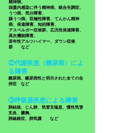
精神病、
頭蓋内感染に伴う精神病、統合失調症、
うつ病、気分障害、
躁うつ病、双極性障害、てんかん精神
病、発達障害、知的障害、
アスペルガー症候群、広汎性発達障害、
高次機能障害、
若年性アルツハイマー、ダウン症候
群 など
②代謝疾患（糖尿病）によ
る
障害
糖尿病、糖尿病性と明示された全ての合
併症 など
③呼吸器疾患による
障害
​肺結核、じん肺、気管支喘息、慢性気管
支炎、膿胸、
肺線維症、肺気腫
など