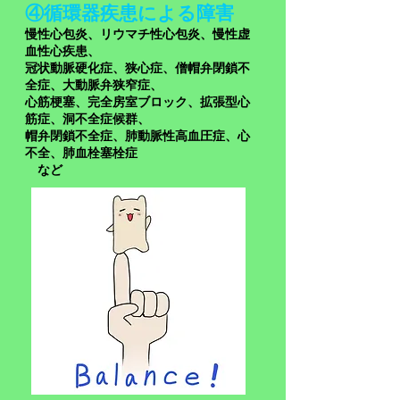
④循環器疾患による
障害
​慢性心包炎、リウマチ性心包炎、慢性虚
血性心疾患、
冠状動脈硬化症、狭心症、僧帽弁閉鎖不
全症、大動脈弁狭窄症、
心筋梗塞、完全房室ブロック、拡張型心
筋症、洞不全症候群、
帽弁閉鎖不全症、肺動脈性高血圧症、心
不全、肺血栓塞栓症
など