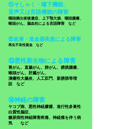
⑪そしゃく・嚥下機
能、
音声又は言語機能の障害
​咽頭摘出術後遺症、上下顎欠損、咽頭腫瘍、
喉頭がん、脳血柱による言語障害 など
⑫血液・造血器疾患による
障害
再生不良性貧血 など
⑬悪性新生物による
障害
胃がん、直腸がん、肺がん、膀胱腫瘍、
喉頭がん、肝臓がん、
潰瘍性大腸炎、人工肛門、新膀胱等増
設 など
⑭神経の
障害
​ヤコブ病、悪性神経膠腫、進行性多巣性
白質性脳症、
糖尿病性神経障害疼痛、神経痛を伴う病
気
など