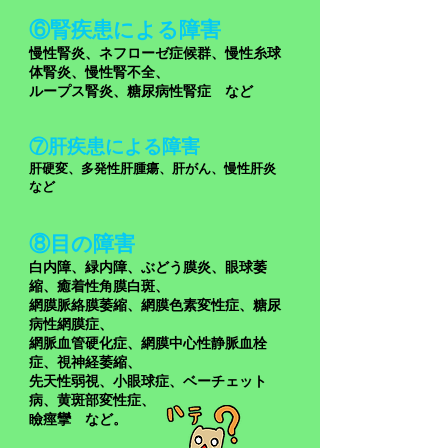
⑥腎疾患による
障害
慢性腎炎、ネフローゼ症候群、慢性糸球
体腎炎、慢性腎不全、
ループス腎炎、糖尿病性腎症
など
⑦肝疾患による
障害
肝硬変、多発性肝腫瘍、肝がん、慢性肝炎
など
⑧目の障害
白内障、緑内障、ぶどう膜炎、眼球萎
縮、癒着性角膜白斑、
網膜脈絡膜萎縮、網膜色素変性症、糖尿
病性網膜症、
網脈血管硬化症、網膜中心性静脈血栓
症、視神経萎縮、
先天性弱視、小眼球症、ベーチェット
病、黄斑部変性症、
瞼痙攣 など。