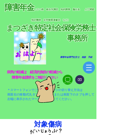
障害年金
（うつ病 統合失調症 知的障害 脳出血
人工関節
指定難病 化学物質過敏症 など）
まつざき特定社会保険労務士
​
事務所
​ 障害年金専門社労士 相談 手続
​病気の軽減は 経済的負担の軽減から​
​障害年金請求をご検討ください
＊スマートフォンでご覧の方、ページの切り替え方法は
画面右の移動式丸タブ（水色）、または画面下のタブを押して
左端に表示されたマークをタップしてください。​
​対象傷病