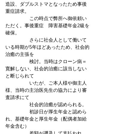
造設、ダブルストマとなったため事後
重症請求。
　　　　　この時点で弊所へ御依頼い
ただく。事後重症　障害基礎年金2級を
確保。
　　　　　さらに社会人として働いて
いる時期が5年ほどあったため、社会的
治癒の主張を
　　　　　検討。当時はクローン病＝
寛解しない、社会的治癒に該当しない
と断じられて
　　　　　いたが、ご本人様や御主人
様、当時の主治医先生の協力により審
査請求にて
　　　　　社会的治癒が認められる。
　　　　　初診日が厚生年金と認めら
れ、基礎年金と厚生年金（配偶者加給
年金含む）
　　　　　差額が遡及して支払われ