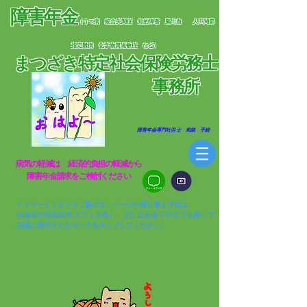
障害年金
（うつ病 統合失調症 知的障害 脳出血
人工関節
指定難病 化学物質過敏症 など）
まつざき特定社会保険労務士
​
事務所
​ 障害年金専門社労士 相談 手続
​病気の軽減は 経済的負担の軽減から​
​障害年金請求をご検討ください
＊スマートフォンでご覧の方、ページの切り替え方法は
画面右の移動式丸タブ（水色）、または画面下のタブを押して
左端に表示されたマークをタップしてください。​