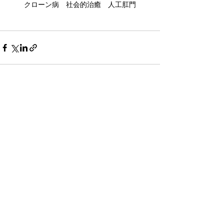
クローン病　社会的治癒　人工肛門
最新記事
すべて表示