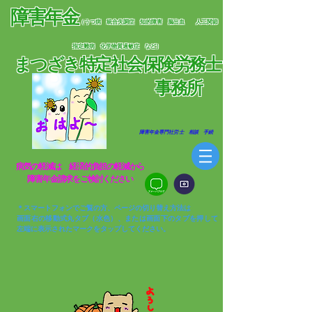
障害年金
（うつ病 統合失調症 知的障害 脳出血
人工関節
指定難病 化学物質過敏症 など）
まつざき特定社会保険労務士
​
事務所
​ 障害年金専門社労士 相談 手続
​病気の軽減は 経済的負担の軽減から​
​障害年金請求をご検討ください
＊スマートフォンでご覧の方、ページの切り替え方法は
画面右の移動式丸タブ（水色）、または画面下のタブを押して
左端に表示されたマークをタップしてください。​