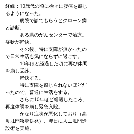
経緯：10歳代の頃に徐々に腹痛を感じ
るようになった。
　　　病院で診てもらうとクローン病
と診断。
　　　ある県のがんセンターで治療。
症状が軽快。
　　　その後、特に支障が無かったの
で日常生活も気にならずに過ごす。
　　　10年ほど経過した頃に再び体調
を崩し受診。
　　　軽快する。
　　　特に支障を感じられないほどだ
ったので、普通に生活をする。
　　　さらに10年ほど経過したころ、
再度体調を崩し緊急入院。　
　　　かなり症状が悪化しており（高
度肛門狭窄併発）、翌日に人工肛門造
設術を実施。