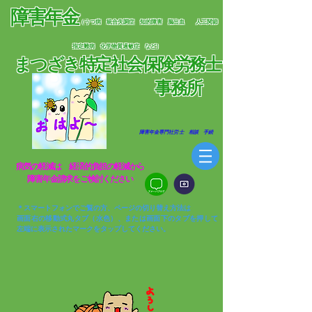
障害年金
（うつ病 統合失調症 知的障害 脳出血
人工関節
指定難病 化学物質過敏症 など）
まつざき特定社会保険労務士
​
事務所
​ 障害年金専門社労士 相談 手続
​病気の軽減は 経済的負担の軽減から​
​障害年金請求をご検討ください
＊スマートフォンでご覧の方、ページの切り替え方法は
画面右の移動式丸タブ（水色）、または画面下のタブを押して
左端に表示されたマークをタップしてください。​