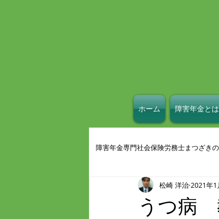
ホーム
障害年金とは
障害年金専門社会保険労務士まつざきの
松崎 洋治
2021年
うつ病 