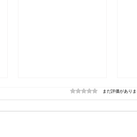
5つ星のうち0と評価され
まだ評価がありま
うつ病 休職中