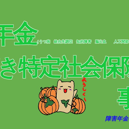
年金
（うつ病 統合失調症 知的障害 脳出血
人工関節
き特定社会保
​
​ 障害年