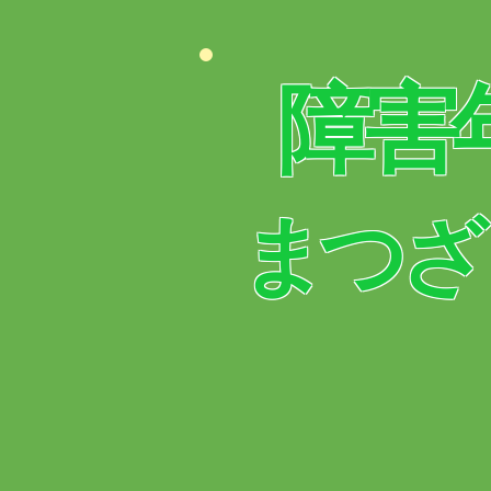
障害
まつざ