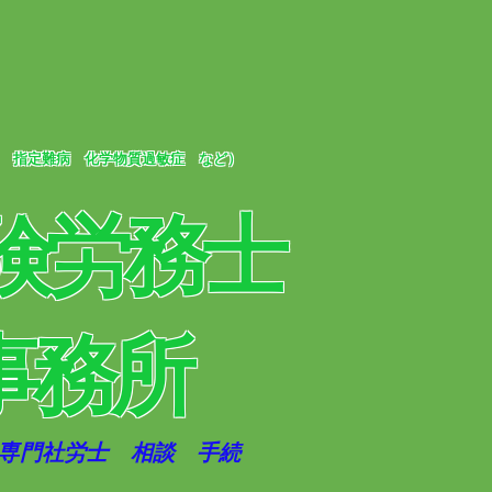
 指定難病 化学物質過敏症 など）
険労務士
事務所
金専門社労士 相談 手続