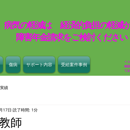
​病気の軽減は 経済的負担の軽減か
​障害年金請求をご検討ください
＊ス
傷病
サポート内容
受給案件事例
画
て左
実績
1月17日
読了時間: 1分
教師