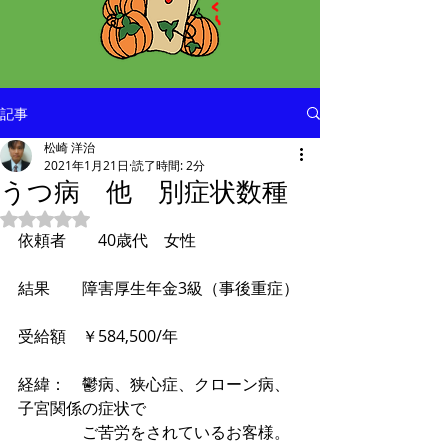
記事
松崎 洋治
2021年1月21日
読了時間: 2分
うつ病 他 別症状数種
5つ星のうちNaNと評価されています。
依頼者　　40歳代　女性
結果　　障害厚生年金3級（事後重症）
受給額　￥584,500/年
経緯：　鬱病、狭心症、クローン病、
子宮関係の症状で
　　　　ご苦労をされているお客様。