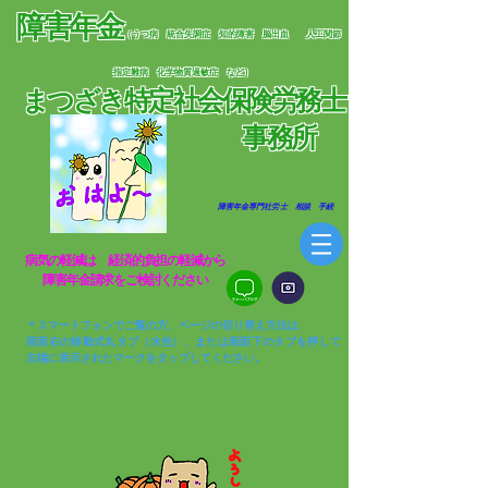
障害年金
（うつ病 統合失調症 知的障害 脳出血
人工関節
指定難病 化学物質過敏症 など）
まつざき特定社会保険労務士
​
事務所
​ 障害年金専門社労士 相談 手続
​病気の軽減は 経済的負担の軽減から​
​障害年金請求をご検討ください
＊スマートフォンでご覧の方、ページの切り替え方法は
画面右の移動式丸タブ（水色）、または画面下のタブを押して
左端に表示されたマークをタップしてください。​